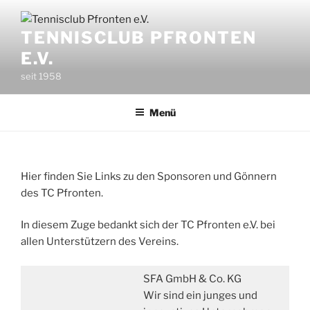
Zum
Inhalt
TENNISCLUB PFRONTEN
springen
E.V.
seit 1958
Menü
Hier finden Sie Links zu den Sponsoren und Gönnern
des TC Pfronten.
In diesem Zuge bedankt sich der TC Pfronten e.V. bei
allen Unterstützern des Vereins.
SFA GmbH & Co. KG
Wir sind ein junges und