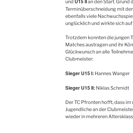
U15 II
und
an den Start. Grund d
Terminüberschneidung mit d
ebenfalls viele Nachwuchsspie
unglücklich und wirkte sich auf
Trotzdem konnten die jungen T
Matches austragen und ihr Könn
Glückwunsch an alle Teilnehme
Clubmeister:
Sieger U15 I:
Hannes Wanger
Sieger U15 II:
Niklas Schmidt
Der TC Pfronten hofft, dass im
Jugendliche an der Clubmeiste
wieder in mehreren Altersklas