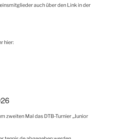
insmitglieder auch über den Link in der
r hier:
026
um zweiten Mal das DTB-Turnier „Junior
r tennis.de abgegeben werden.