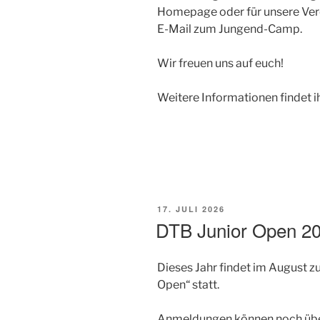
Homepage oder für unsere Vere
E-Mail zum Jungend-Camp.
Wir freuen uns auf euch!
Weitere Informationen findet ih
VERÖFFENTLICHT
17. JULI 2026
AM
DTB Junior Open 2
Dieses Jahr findet im August z
Open“ statt.
Anmeldungen können noch übe