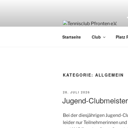
Zum
Inhalt
springen
Startseite
Club
Platz 
KATEGORIE:
ALLGEMEIN
VERÖFFENTLICHT
28. JULI 2026
AM
Jugend-Clubmeister
Bei der diesjährigen Jugend-C
leider nur Teilnehmerinnen un