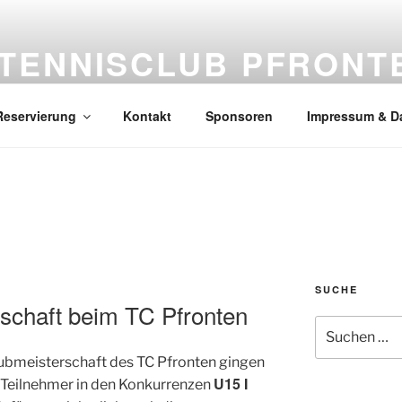
TENNISCLUB PFRONTE
seit 1958
Reservierung
Kontakt
Sponsoren
Impressum & D
SUCHE
schaft beim TC Pfronten
Suchen
nach:
lubmeisterschaft des TC Pfronten gingen
U15 I
d Teilnehmer in den Konkurrenzen