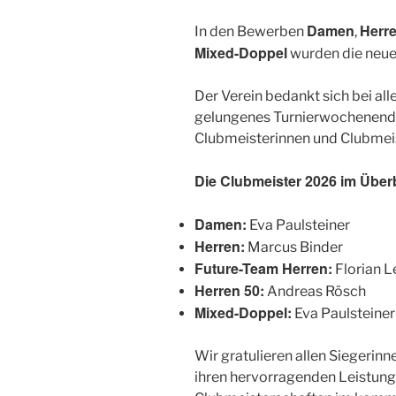
Damen
Herr
In den Bewerben
,
Mixed-Doppel
wurden die neuen
Der Verein bedankt sich bei al
gelungenes Turnierwochenende
Clubmeisterinnen und Clubmeist
Die Clubmeister 2026 im Über
Damen:
Eva Paulsteiner
Herren:
Marcus Binder
Future-Team Herren:
Florian L
Herren 50:
Andreas Rösch
Mixed-Doppel:
Eva Paulsteiner
Wir gratulieren allen Siegerinn
ihren hervorragenden Leistunge