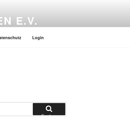
N E.V.
atenschutz
Login
Suchen