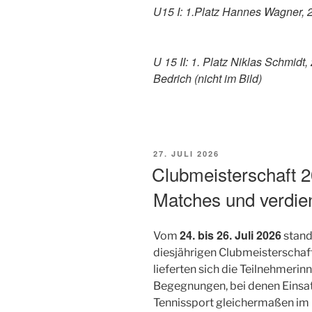
U15 I: 1.Platz Hannes Wagner, 
U 15 II: 1. Platz Niklas Schmidt,
Bedrich (nicht im Bild)
VERÖFFENTLICHT
27. JULI 2026
AM
Clubmeisterschaft 
Matches und verdie
24. bis 26. Juli 2026
Vom
stand
diesjährigen Clubmeisterscha
lieferten sich die Teilnehmeri
Begegnungen, bei denen Einsat
Tennissport gleichermaßen im 